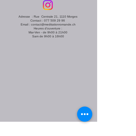
Adresse : Rue Centrale 21, 1110 Morges
Contact :
077 509 29 96
Email :
contact@meditationromande.ch
Heures d'ouverture :
Mar-Ven - de 9h00 à 21h00
Sam de 9h00 à 16h00
La méditation ne remplace aucun traitement médical, elle