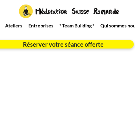
Ateliers
Entreprises
* Team Building *
Qui sommes nou
Réserver votre séance offerte