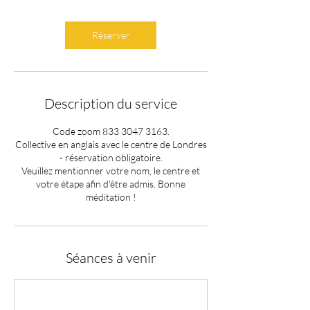
r
é
e
Réserver
v
a
r
i
a
Description du service
b
l
Code zoom 833 3047 3163.
e
Collective en anglais avec le centre de Londres
- réservation obligatoire.
Veuillez mentionner votre nom, le centre et
votre étape afin d'être admis. Bonne
méditation !
Séances à venir