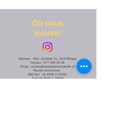
Où nous
trouver
Adresse : Rue Centrale 21, 1110 Morges
Contact :
077 509 29 96
Email :
contact@meditationromande.ch
Heures d'ouverture :
Mar-Ven - de 9h00 à 21h00
Sam de 9h00 à 16h00