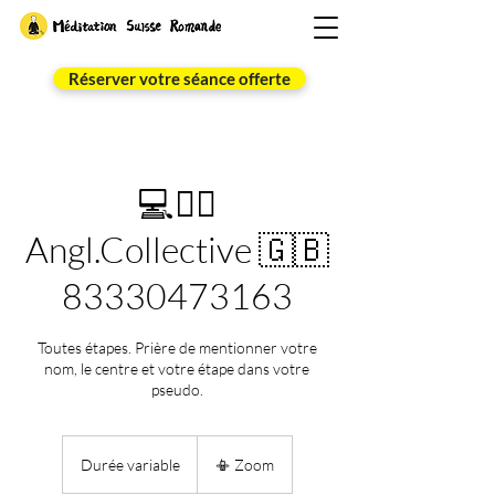
Réserver votre séance offerte
💻🧘‍♂️
Angl.Collective 🇬🇧
83330473163
Toutes étapes. Prière de mentionner votre
nom, le centre et votre étape dans votre
pseudo.
Durée variable
D
📳 Zoom
u