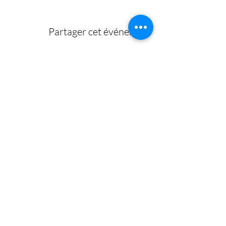
Partager cet événement
Où nous
trouver
Adresse : Rue Centrale 21, 1110 Morges
Contact :
077 509 29 96
Email :
contact@meditationromande.ch
Heures d'ouverture :
Mar-Ven - de 9h00 à 21h00
Sam de 9h00 à 16h00