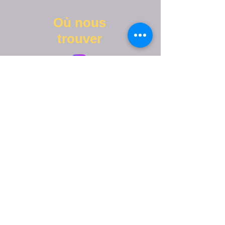
Où nous
trouver
Adresse : Rue Centrale 21, 1110 Morges
Contact :
077 509 29 96
Email :
contact@meditationromande.ch
Heures d'ouverture :
Mar-Ven - de 9h00 à 21h00
Sam de 9h00 à 16h00