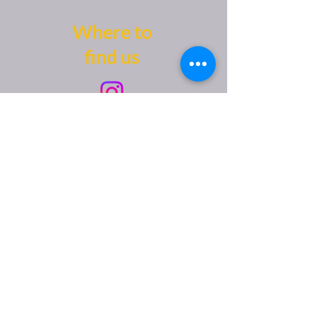
Where to
find us
Address:
Rue Centrale 21,
1110 Morges
Contact:
077 509 29 96
contact@meditationromande.ch
Opening hours:
Mon-Fri - 9:00am - 9:00pm,
Sat 9:00am - 4:00pm